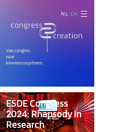
NL
EN
Van congres
naar
kennisecosysteem
ESDE Congress
2024: Rhapsody in
Research